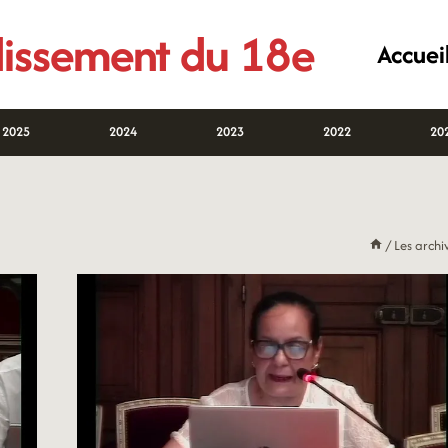
ndissement du 18e
Accuei
2025
2024
2023
2022
20
/
Les archi