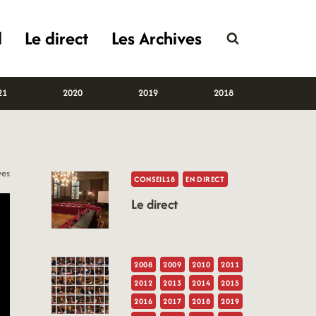
l
Le direct
Les Archives
21
2020
2019
2018
ves
CONSEIL18
EN DIRECT
Le direct
2008
2009
2010
2011
2012
2013
2014
2015
2016
2017
2018
2019