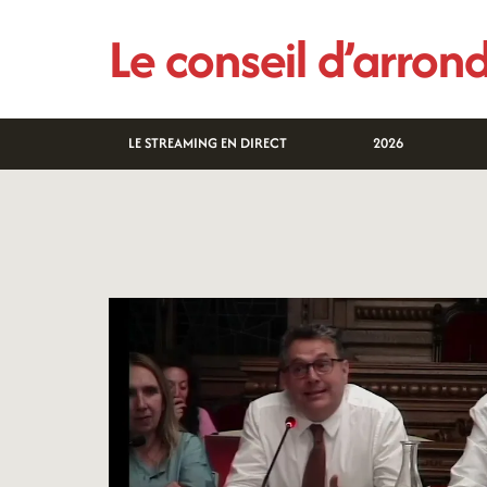
Aller
Le conseil d’arro
au
contenu
LE STREAMING EN DIRECT
2026