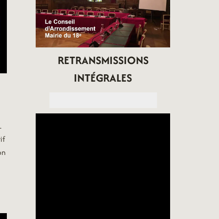
RETRANSMISSIONS
INTÉGRALES
L
if
on