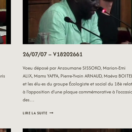
26/07/07 – V18202661
Voeu déposé par Anzoumane SISSOKO, Marion-Emi
ris
ALIX, Mams YAFFA, Pierre-Yvain ARNAUD, Maéva BOITE
et les élu·es du groupe Écologiste et social du 18è relat
à l’apposition d’une plaque commémorative à l’occasi
des…
26/07/07
LIRE LA SUITE
–
V18202661