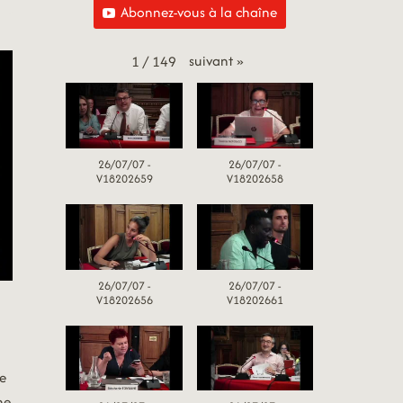
Abonnez-vous à la chaîne
suivant
»
1
/
149
26/07/07 -
26/07/07 -
V18202659
V18202658
26/07/07 -
26/07/07 -
V18202656
V18202661
ue
ne