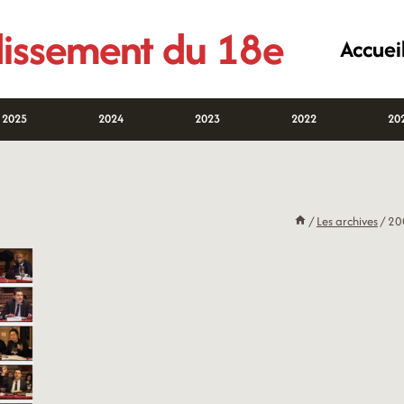
ndissement du 18e
Accuei
2025
2024
2023
2022
20
/
Les archives
/
20