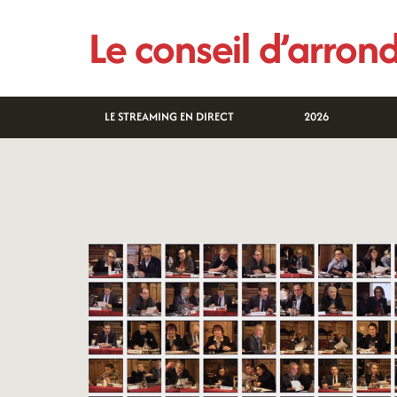
Aller
Le conseil d’arro
au
contenu
LE STREAMING EN DIRECT
2026