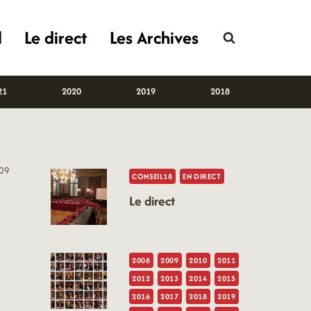
l
Le direct
Les Archives
21
2020
2019
2018
09
CONSEIL18
EN DIRECT
Le direct
2008
2009
2010
2011
2012
2013
2014
2015
2016
2017
2018
2019