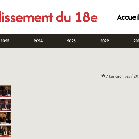
ndissement du 18e
Accuei
2025
2024
2023
2022
20
/
Les archives
/
20