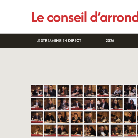
Aller
Le conseil d’arro
au
contenu
LE STREAMING EN DIRECT
2026