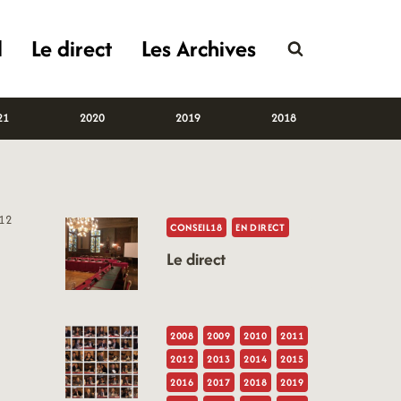
l
Le direct
Les Archives
21
2020
2019
2018
12
CONSEIL18
EN DIRECT
Le direct
2008
2009
2010
2011
2012
2013
2014
2015
2016
2017
2018
2019