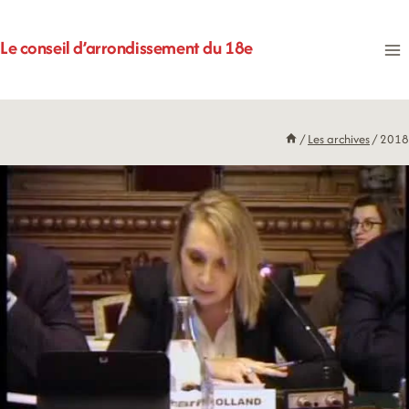
Aller
au
Le conseil d’arrondissement du 18e
contenu
/
Les archives
/
2018