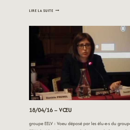
18/04/16
LIRE LA SUITE
–
QUESTION
ORALE
18/04/16 – VŒU
groupe EELV : Voeu déposé par les élu-e-s du group