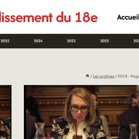
ndissement du 18e
Accuei
2025
2024
2023
2022
20
/
Les archives
/
2018
- Pag