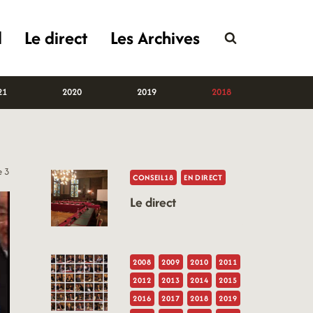
l
Le direct
Les Archives
21
2020
2019
2018
e 3
CONSEIL18
EN DIRECT
Le direct
2008
2009
2010
2011
2012
2013
2014
2015
2016
2017
2018
2019