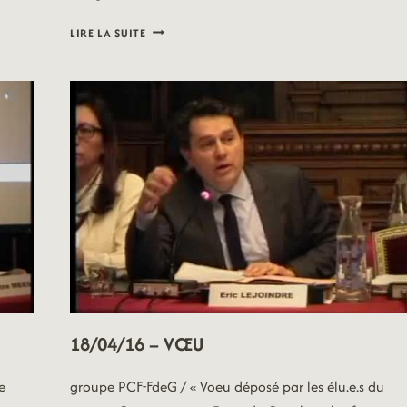
18/04/16
LIRE LA SUITE
–
VŒU
18/04/16 – VŒU
e
groupe PCF-FdeG / « Voeu déposé par les élu.e.s du