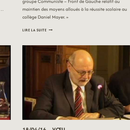
groupe Communiste – Front de Gauche relatif au
e…
maintien des moyens alloués à la réussite scolaire au
collège Daniel Mayer. »
18/04/16
LIRE LA SUITE
–
VŒU
18/04/16 – VŒU