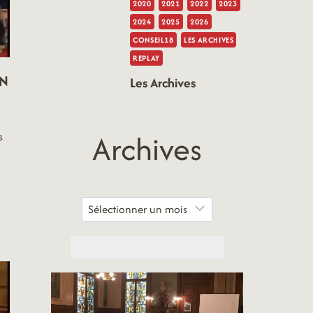
2020
2021
2022
2023
2024
2025
2026
CONSEIL18
LES ARCHIVES
REPLAY
ON
Les Archives
Archives
s