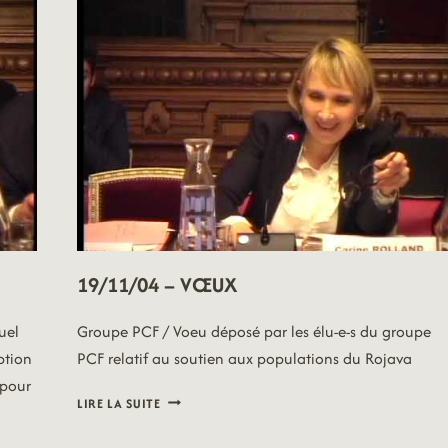
19/11/04 – VŒUX
uel
Groupe PCF / Voeu déposé par les élu-e-s du groupe
ption
PCF relatif au soutien aux populations du Rojava
 pour
19/11/04
LIRE LA SUITE
–
VŒUX