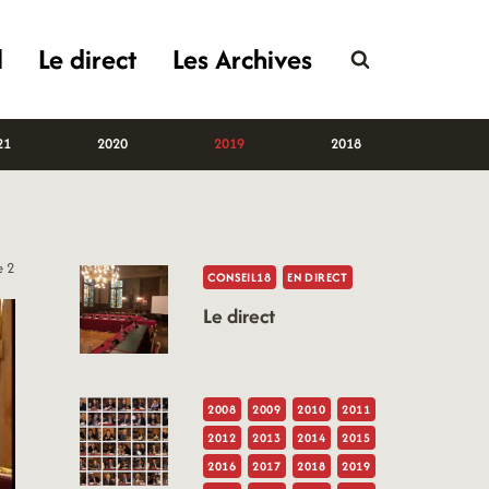
l
Le direct
Les Archives
21
2020
2019
2018
e 2
CONSEIL18
EN DIRECT
Le direct
2008
2009
2010
2011
2012
2013
2014
2015
2016
2017
2018
2019