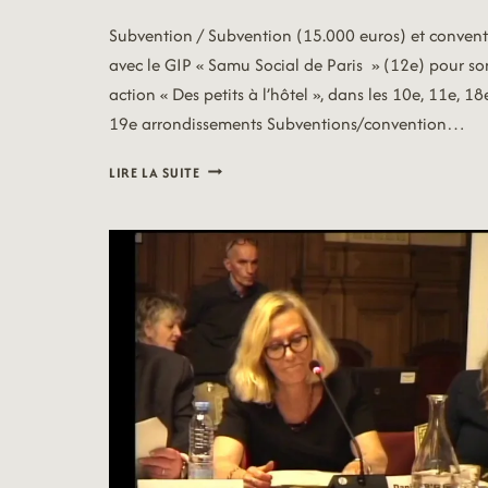
Subvention / Subvention (15.000 euros) et conven
avec le GIP « Samu Social de Paris » (12e) pour so
action « Des petits à l’hôtel », dans les 10e, 11e, 18
19e arrondissements Subventions/convention…
19/11/25
LIRE LA SUITE
–
FAMILLE
ET
PETITE
ENFANCE