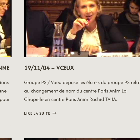
ENNE
19/11/04 – VŒUX
tions
Groupe PS / Voeu déposé les élu-e-s du groupe PS relat
’une
au changement de nom du centre Paris Anim La
 pour
Chapelle en centre Paris Anim Rachid TAHA.
19/11/04
LIRE LA SUITE
–
VŒUX