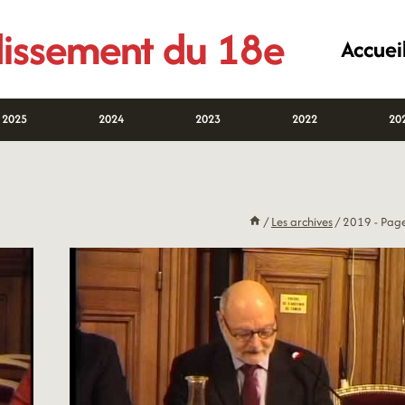
ndissement du 18e
Accuei
2025
2024
2023
2022
20
/
Les archives
/
2019
- Pag