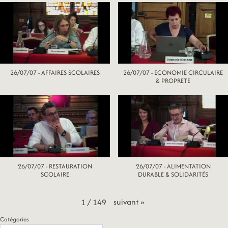
26/07/07 - AFFAIRES SCOLAIRES
26/07/07 - ECONOMIE CIRCULAIRE
& PROPRETE
26/07/07 - RESTAURATION
26/07/07 - ALIMENTATION
SCOLAIRE
DURABLE & SOLIDARITÉS
suivant
»
1
/
149
Catégories