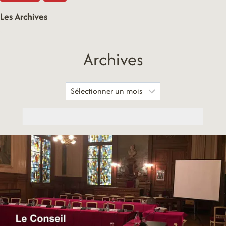
Les Archives
Archives