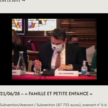
LIRE LA SUITE
–
BUDGET
PARTICIPATIF
21/06/28 – « FAMILLE ET PETITE ENFANCE «
Subvention/Avenant / Subvention (87 725 euros), avenant n° 6 à