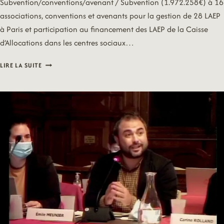
Subvention/conventions/avenant / Subvention (1.972.258€) à 16
associations, conventions et avenants pour la gestion de 28 LAEP
à Paris et participation au financement des LAEP de la Caisse
d’Allocations dans les centres sociaux…
21/10/04
LIRE LA SUITE
–
FAMILLE
ET
PETITE
ENFANCE