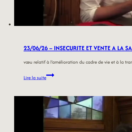
23/06/26 – INSECURITE ET VENTE A LA S
vœu relatif à l’amélioration du cadre de vie et à la tr
23/06/26
Lire la suite
–
INSECURITE
ET
VENTE
A
LA
SAUVETTE