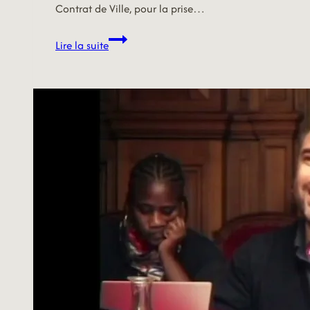
Contrat de Ville, pour la prise…
23/06/26
Lire la suite
–
ROPRETE
ET
GEOGRAPHIE
PRIORITAIRE