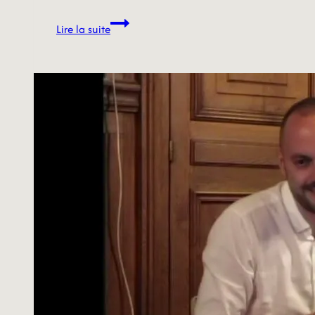
23/06/26
Lire la suite
–
ENTREPOTS
DE
STOCKAGE