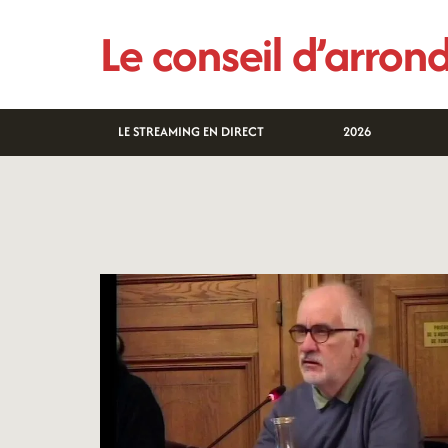
Aller
Le conseil d’arro
au
contenu
LE STREAMING EN DIRECT
2026