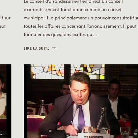
Le conseil d’arrondissement en direct Un conseil
d’arrondissement fonctionne comme un conseil
if sur
municipal. Il a principalement un pouvoir consultatif s
eut
toutes les affaires concernant l’arrondissement. Il peut
formuler des questions écrites ou…
DIFFUSION
LIRE LA SUITE
EN
DIRECT
DE
CONSEIL18
DU
6
DÉCEMBRE
2021