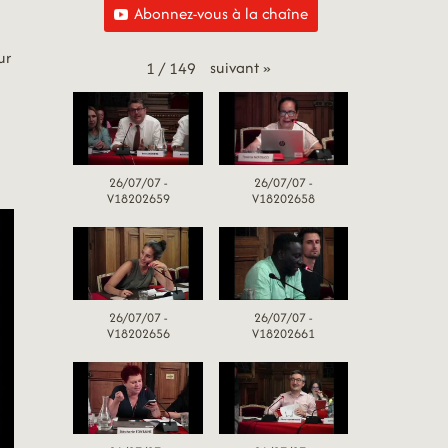
Abonnez-vous à la chaîne
ur
suivant
»
1
/
149
26/07/07 -
26/07/07 -
V18202659
V18202658
26/07/07 -
26/07/07 -
V18202656
V18202661