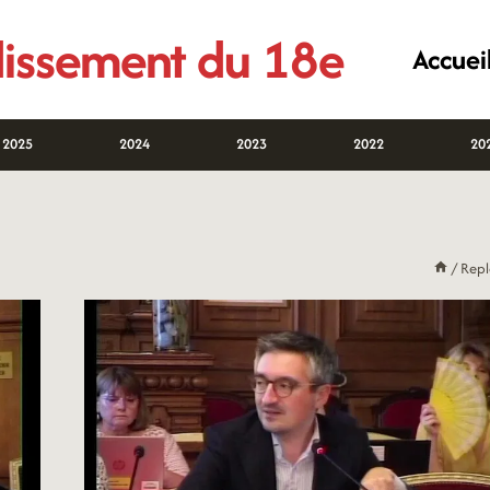
ndissement du 18e
Accuei
2025
2024
2023
2022
20
/
Rep