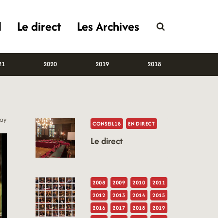
l
Le direct
Les Archives
21
2020
2019
2018
lay
CONSEIL18
EN DIRECT
Le direct
2008
2009
2010
2011
2012
2013
2014
2015
2016
2017
2018
2019