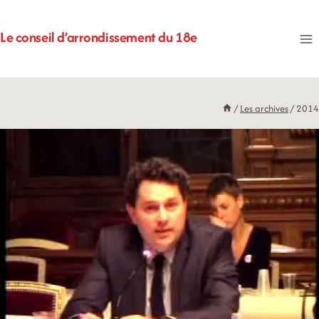
Aller
au
Le conseil d’arrondissement du 18e
contenu
/
Les archives
/
2014