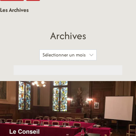
Les Archives
Archives