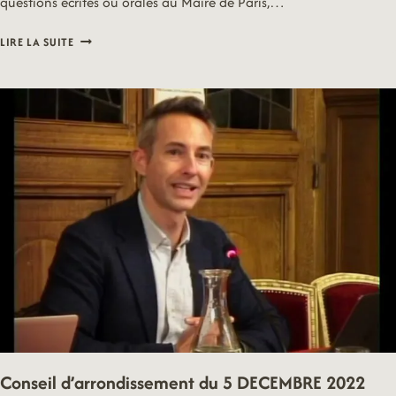
questions écrites ou orales au Maire de Paris,…
CONSEIL
LIRE LA SUITE
D’ARRONDISSEMENT
DU
6
MARS
2023
Conseil d’arrondissement du 5 DECEMBRE 2022